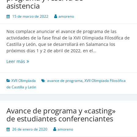
asistencia
15 de marzo de 2022
amoreno
Nos complace anunciar el avance de programa de las
actividades de la fase final de la XVII Olimpiada Filosófica de
Castilla y León, que se desarrollará en Salamanca los
próximos días 1 y 2 de abril de 2022, en el…
Leer más
XVII
Olimpiada
Filosófica
de
XVII Olimpiada
avance de programa
,
XVII Olimpiada Filosófica
Castilla
de Castilla y León
y
León.
Avance
Avance de programa y «casting»
de
de estudiantes conferenciantes
programa
y
26 de enero de 2020
amoreno
reserva