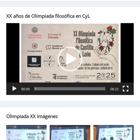
XX años de Olimpiada filosófica en CyL
Reproductor
de
vídeo
00:00
06:21
Olimpiada XX imágenes