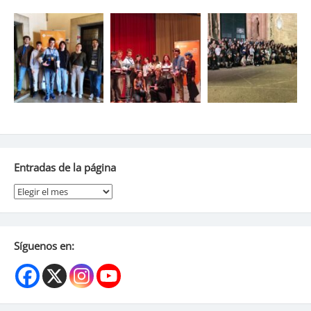
Entradas de la página
Entradas
de
la
página
Síguenos en: