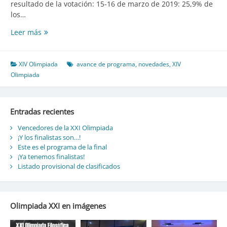
resultado de la votación: 15-16 de marzo de 2019: 25,9% de
los…
Leer más
Novedades
de
la
XIV
XIV Olimpiada
avance de programa
,
novedades
,
XIV
Olimpiada
Olimpiada
Filosófica
y
fechas
Entradas recientes
de
la
Vencedores de la XXI Olimpiada
¡Y los finalistas son…!
final
Este es el programa de la final
¡Ya tenemos finalistas!
Listado provisional de clasificados
Olimpiada XXI en imágenes