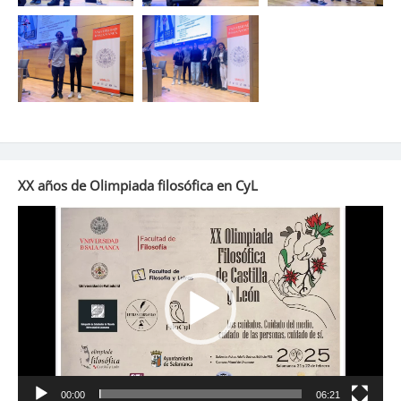
XX años de Olimpiada filosófica en CyL
Reproductor
de
vídeo
00:00
06:21