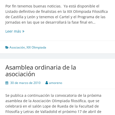
Por fin tenemos buenas noticias. Ya está disponible el
Listado definitivo de finalistas en la XIX Olimpiada Filosófica
de Castilla y León y tenemos el Cartel y el Programa de las
Jornadas en las que se desarrollará la fase final en…
Leer más
Listado
definitivo
de
finalistas
Asociación
,
XIX Olimpiada
de
la
XIX
Asamblea ordinaria de la
Olimpiada
asociación
Filosófica
de
30 de marzo de 2010
amoreno
Castilla
y
Se publica a continuación la convocatoria de la próxima
León
asamblea de la Asociación Olimpiada filosófica, que se
y
celebrará en el salón Lope de Rueda de la Facultad de
programa
Filosofía y Letras de Valladolid el próximo 17 de abril de
de