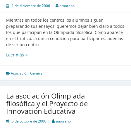
1 de diciembre de 2006
amoreno
Mientras en todos los centros los alumnos siguen
preparando sus ensayos, queremos dejar bien claro a todos
los que participan en la Olimpiada filosófica. Como aparece
en el tríptico, la única condición para participar es, además
de ser un centro…
Leer más
Participar
en
la
Olimpiada
Asociación
,
General
e
inscribirse
en
La asociación Olimpiada
la
filosófica y el Proyecto de
Asociación
Innovación Educativa
5 de octubre de 2006
amoreno