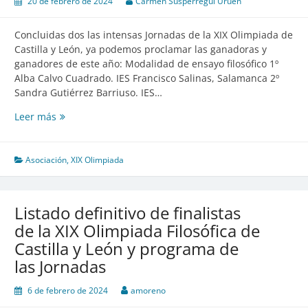
20 de febrero de 2024
Carmen Susperregui Uruen
Concluidas dos las intensas Jornadas de la XIX Olimpiada de
Castilla y León, ya podemos proclamar las ganadoras y
ganadores de este año: Modalidad de ensayo filosófico 1º
Alba Calvo Cuadrado. IES Francisco Salinas, Salamanca 2º
Sandra Gutiérrez Barriuso. IES…
Leer más
Clausura
de
la
XIX
Asociación
,
XIX Olimpiada
Olimpiada
filosófica
de
Listado definitivo de finalistas
Castilla
de la XIX Olimpiada Filosófica de
y
Castilla y León y programa de
León
las Jornadas
6 de febrero de 2024
amoreno