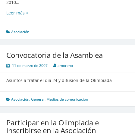
2010…
las
Jornadas
Leer más
Asamblea
ordinaria
de
la
Asociación
asociación
Convocatoria de la Asamblea
11 de marzo de 2007
amoreno
Asuntos a tratar el día 24 y difusión de la Olimpiada
Asociación
,
General
,
Medios de comunicación
Participar en la Olimpiada e
inscribirse en la Asociación