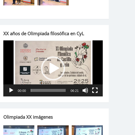
XX años de Olimpiada filosófica en CyL
Reproductor
de
vídeo
00:00
06:21
Olimpiada XX imágenes