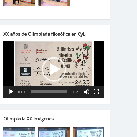
XX años de Olimpiada filosófica en CyL
Reproductor
de
vídeo
00:00
06:21
Olimpiada XX imágenes