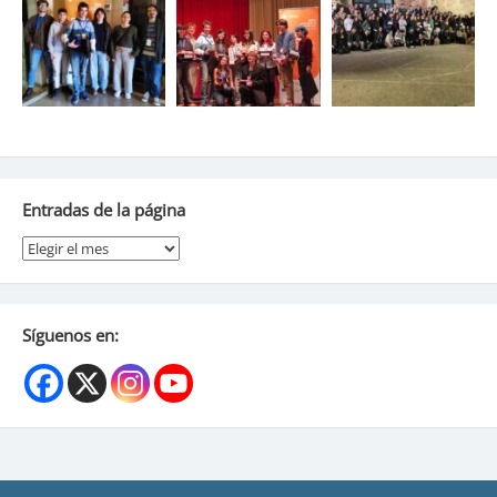
Entradas de la página
Entradas
de
la
página
Síguenos en: