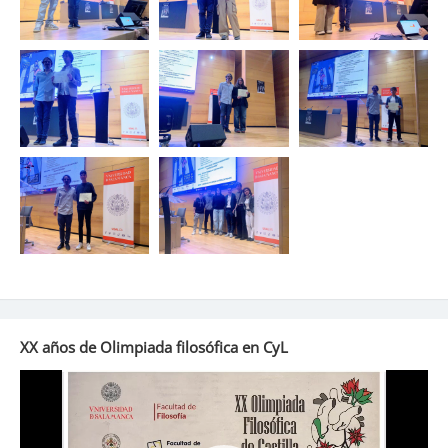
XX años de Olimpiada filosófica en CyL
Reproductor
de
vídeo