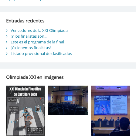
de
entradas
Entradas recientes
Vencedores de la XXI Olimpiada
¡Y los finalistas son…!
Este es el programa de la final
¡Ya tenemos finalistas!
Listado provisional de clasificados
Olimpiada XXI en imágenes